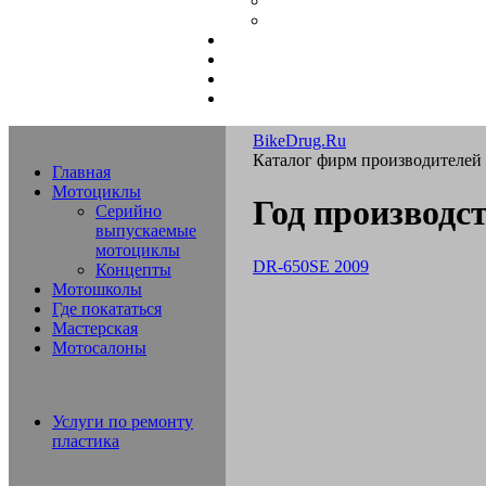
BikeDrug.Ru
Каталог фирм производителей
Главная
Мотоциклы
Год производс
Серийно
выпускаемые
мотоциклы
DR-650SE 2009
Концепты
Мотошколы
Где покататься
Мастерская
Мотосалоны
Услуги по ремонту
пластика