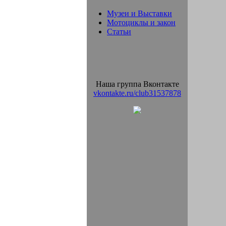
Музеи и Выставки
Мотоциклы и закон
Статьи
Наша группа Вконтакте
vkontakte.ru/club31537878