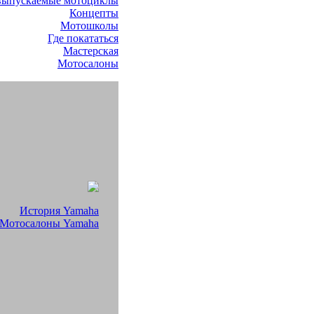
выпускаемые мотоциклы
Концепты
Мотошколы
Где покататься
Мастерская
Мотосалоны
История Yamaha
Мотосалоны Yamaha