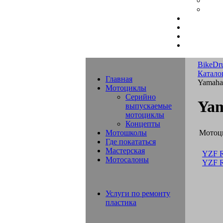
BikeDr
Катало
Главная
Yamaha
Мотоциклы
Серийно
Yam
выпускаемые
мотоциклы
Концепты
Мотоц
Мотошколы
Где покататься
Мастерская
YZF 
Мотосалоны
YZF 
Услуги по ремонту
пластика