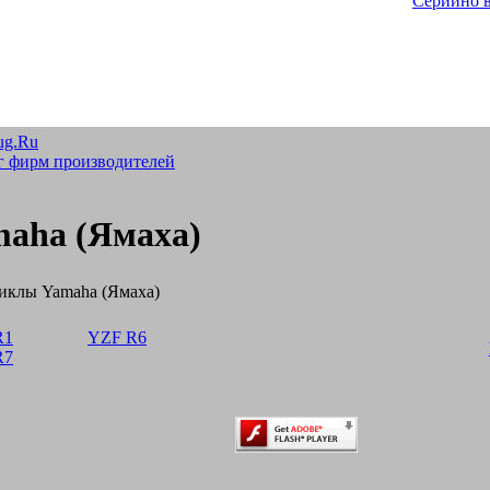
Серийно 
ug.Ru
г фирм производителей
aha (Ямаха)
иклы Yamaha (Ямаха)
R1
YZF R6
R7